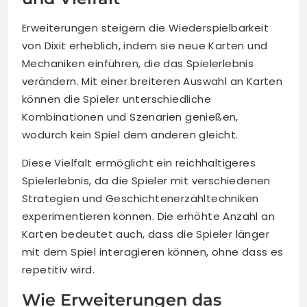
Erweiterungen steigern die Wiederspielbarkeit
von Dixit erheblich, indem sie neue Karten und
Mechaniken einführen, die das Spielerlebnis
verändern. Mit einer breiteren Auswahl an Karten
können die Spieler unterschiedliche
Kombinationen und Szenarien genießen,
wodurch kein Spiel dem anderen gleicht.
Diese Vielfalt ermöglicht ein reichhaltigeres
Spielerlebnis, da die Spieler mit verschiedenen
Strategien und Geschichtenerzähltechniken
experimentieren können. Die erhöhte Anzahl an
Karten bedeutet auch, dass die Spieler länger
mit dem Spiel interagieren können, ohne dass es
repetitiv wird.
Wie Erweiterungen das