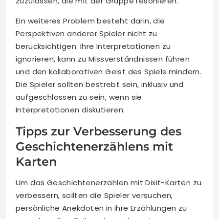
zuzulassen, die mit der Gruppe resonieren.
Ein weiteres Problem besteht darin, die
Perspektiven anderer Spieler nicht zu
berücksichtigen. Ihre Interpretationen zu
ignorieren, kann zu Missverständnissen führen
und den kollaborativen Geist des Spiels mindern.
Die Spieler sollten bestrebt sein, inklusiv und
aufgeschlossen zu sein, wenn sie
Interpretationen diskutieren.
Tipps zur Verbesserung des
Geschichtenerzählens mit
Karten
Um das Geschichtenerzählen mit Dixit-Karten zu
verbessern, sollten die Spieler versuchen,
persönliche Anekdoten in ihre Erzählungen zu