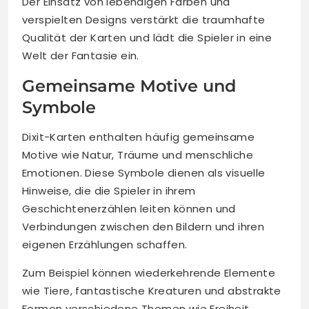
Der Einsatz von lebendigen Farben und
verspielten Designs verstärkt die traumhafte
Qualität der Karten und lädt die Spieler in eine
Welt der Fantasie ein.
Gemeinsame Motive und
Symbole
Dixit-Karten enthalten häufig gemeinsame
Motive wie Natur, Träume und menschliche
Emotionen. Diese Symbole dienen als visuelle
Hinweise, die die Spieler in ihrem
Geschichtenerzählen leiten können und
Verbindungen zwischen den Bildern und ihren
eigenen Erzählungen schaffen.
Zum Beispiel können wiederkehrende Elemente
wie Tiere, fantastische Kreaturen und abstrakte
Formen verschiedene Themen wie Freiheit,