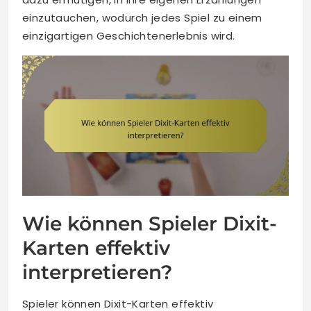
einzutauchen, wodurch jedes Spiel zu einem
einzigartigen Geschichtenerlebnis wird.
Wie können Spieler Dixit-
Karten effektiv
interpretieren?
Spieler können Dixit-Karten effektiv