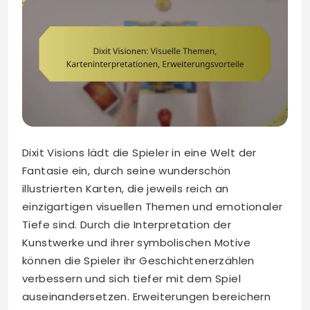
Dixit Visions lädt die Spieler in eine Welt der
Fantasie ein, durch seine wunderschön
illustrierten Karten, die jeweils reich an
einzigartigen visuellen Themen und emotionaler
Tiefe sind. Durch die Interpretation der
Kunstwerke und ihrer symbolischen Motive
können die Spieler ihr Geschichtenerzählen
verbessern und sich tiefer mit dem Spiel
auseinandersetzen. Erweiterungen bereichern