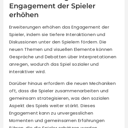
Engagement der Spieler
erhöhen
Erweiterungen erhöhen das Engagement der
Spieler, indem sie tiefere Interaktionen und
Diskussionen unter den Spielern fördern. Die
neuen Themen und visuellen Elemente können
Gespräche und Debatten über Interpretationen
anregen, wodurch das Spiel sozialer und
interaktiver wird.
Darüber hinaus erfordern die neuen Mechaniken
oft, dass die Spieler zusammenarbeiten und
gemeinsam strategisieren, was den sozialen
Aspekt des Spiels weiter stärkt. Dieses
Engagement kann zu unvergesslichen
Momenten und gemeinsamen Erfahrungen
führen, die die Spieler schätzen werden.