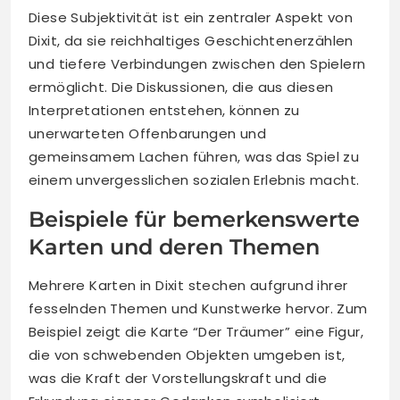
Diese Subjektivität ist ein zentraler Aspekt von
Dixit, da sie reichhaltiges Geschichtenerzählen
und tiefere Verbindungen zwischen den Spielern
ermöglicht. Die Diskussionen, die aus diesen
Interpretationen entstehen, können zu
unerwarteten Offenbarungen und
gemeinsamem Lachen führen, was das Spiel zu
einem unvergesslichen sozialen Erlebnis macht.
Beispiele für bemerkenswerte
Karten und deren Themen
Mehrere Karten in Dixit stechen aufgrund ihrer
fesselnden Themen und Kunstwerke hervor. Zum
Beispiel zeigt die Karte “Der Träumer” eine Figur,
die von schwebenden Objekten umgeben ist,
was die Kraft der Vorstellungskraft und die