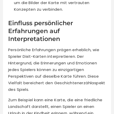
um die Bilder der Karte mit vertrauten
Konzepten zu verbinden.
Einfluss persönlicher
Erfahrungen auf
Interpretationen
Persönliche Erfahrungen prägen erheblich, wie
Spieler Dixit-Karten interpretieren. Der
Hintergrund, die Erinnerungen und Emotionen
jedes Spielers können zu einzigartigen
Perspektiven auf dieselbe Karte führen. Diese
Vielfalt bereichert den Geschichtenerzählaspekt
des Spiels.
Zum Beispiel kann eine Karte, die eine friedliche
Landschaft darstellt, einen Spieler an einen
Urlaub in der Kindheit erinnern, während ein