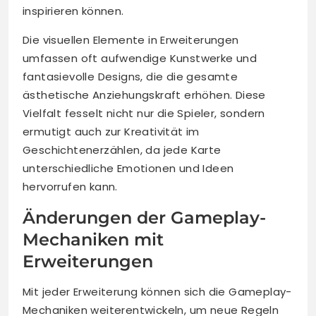
inspirieren können.
Die visuellen Elemente in Erweiterungen
umfassen oft aufwendige Kunstwerke und
fantasievolle Designs, die die gesamte
ästhetische Anziehungskraft erhöhen. Diese
Vielfalt fesselt nicht nur die Spieler, sondern
ermutigt auch zur Kreativität im
Geschichtenerzählen, da jede Karte
unterschiedliche Emotionen und Ideen
hervorrufen kann.
Änderungen der Gameplay-
Mechaniken mit
Erweiterungen
Mit jeder Erweiterung können sich die Gameplay-
Mechaniken weiterentwickeln, um neue Regeln