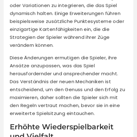
oder Variationen zu integrieren, die das Spiel
dynamisch halten. Einige Erweiterungen führen
beispielsweise zusätzliche Punktesysteme oder
einzigartige Kartenfähigkeiten ein, die die
Strategien der Spieler während ihrer Züge
verändern können.
Diese Änderungen ermutigen die Spieler, ihre
Ansätze anzupassen, was das Spiel
herausfordernder und ansprechender macht.
Das Verständnis der neuen Mechaniken ist
entscheidend, um den Genuss und den Erfolg zu
maximieren, daher sollten die Spieler sich mit
den Regeln vertraut machen, bevor sie in eine
erweiterte Spielsitzung eintauchen.
Erhöhte Wiederspielbarkeit
und Vielfalt