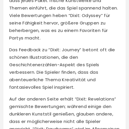
dass jedes Paket frische Kunstwerke und
Themen einführt, die das Spiel spannend halten.
Viele Bewertungen heben “Dixit: Odyssey” für
seine Fähigkeit hervor, größere Gruppen zu
beherbergen, was es zu einem Favoriten für
Partys macht.
Das Feedback zu “Dixit: Journey” betont oft die
schönen Illustrationen, die den
Geschichtenerzählen-Aspekt des Spiels
verbessern. Die Spieler finden, dass das
abenteuerliche Thema Kreativität und
fantasievolles Spiel inspiriert.
Auf der anderen Seite erhält “Dixit: Revelations”
gemischte Bewertungen; während einige den
dunkleren Kunststil genießen, glauben andere,
dass er möglicherweise nicht alle Spieler
anspricht. “Dixit: Daydreams” wird im Allgemeinen