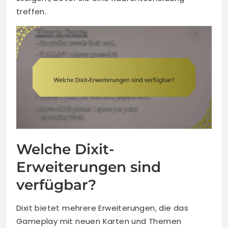
treffen.
Welche Dixit-
Erweiterungen sind
verfügbar?
Dixit bietet mehrere Erweiterungen, die das
Gameplay mit neuen Karten und Themen