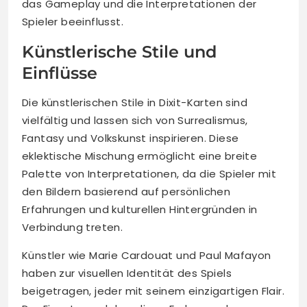
das Gameplay und die Interpretationen der
Spieler beeinflusst.
Künstlerische Stile und
Einflüsse
Die künstlerischen Stile in Dixit-Karten sind
vielfältig und lassen sich von Surrealismus,
Fantasy und Volkskunst inspirieren. Diese
eklektische Mischung ermöglicht eine breite
Palette von Interpretationen, da die Spieler mit
den Bildern basierend auf persönlichen
Erfahrungen und kulturellen Hintergründen in
Verbindung treten.
Künstler wie Marie Cardouat und Paul Mafayon
haben zur visuellen Identität des Spiels
beigetragen, jeder mit seinem einzigartigen Flair.