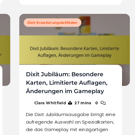
Dixit Erweiterungsleitfäden
Dixit Jubiläum: Besondere
Karten, Limitierte Auflagen,
Änderungen im Gameplay
27 mins
0
Clara Whitfield
Die Dixit Jubiläumsausgabe bringt eine
aufregende Auswahl an Spezialkarten,
die das Gameplay mit einzigartigen