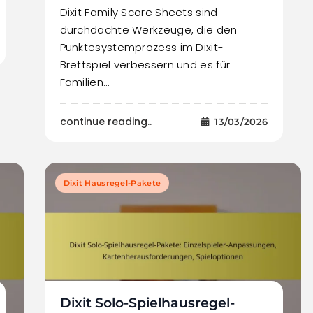
Dixit Family Score Sheets sind
durchdachte Werkzeuge, die den
Punktesystemprozess im Dixit-
Brettspiel verbessern und es für
Familien…
continue reading..
13/03/2026
Dixit Hausregel-Pakete
Dixit Solo-Spielhausregel-