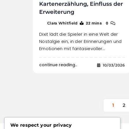
Kartenerzählung, Einfluss der
Erweiterung
22 mins
0
Clara Whitfield
Dixit lädt die Spieler in eine Welt der
Nostalgie ein, in der Erinnerungen und
Emotionen mit fantasievoller…
continue reading..
10/03/2026
1
2
We respect your privacy