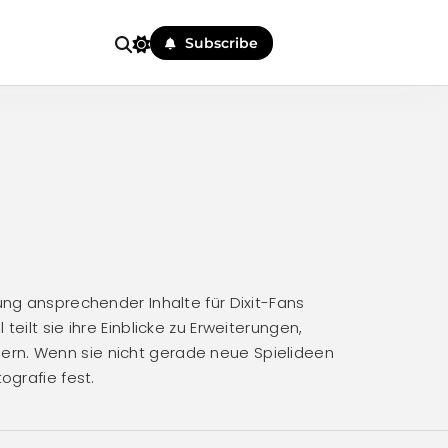
Subscribe
llung ansprechender Inhalte für Dixit-Fans
teilt sie ihre Einblicke zu Erweiterungen,
hern. Wenn sie nicht gerade neue Spielideen
ografie fest.