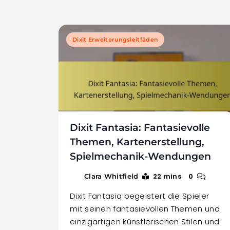
Dixit Erweiterungsleitfäden
Dixit Fantasia: Fantasievolle
Themen, Kartenerstellung,
Spielmechanik-Wendungen
22 mins
0
Clara Whitfield
Dixit Fantasia begeistert die Spieler
mit seinen fantasievollen Themen und
einzigartigen künstlerischen Stilen und